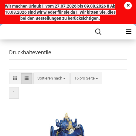
Wir machen Urlaub !! vom 27.07.2026 bis 09.08.2026 !! Ab
10.08.2026 sind wir wieder für sie da !! Wir bitten Sie, dies
bei den Bestellungen zu berücksichtigen.
Druckhalteventile
Sortieren nach
pro Seite
Sortieren nach
16 pro Seite
1