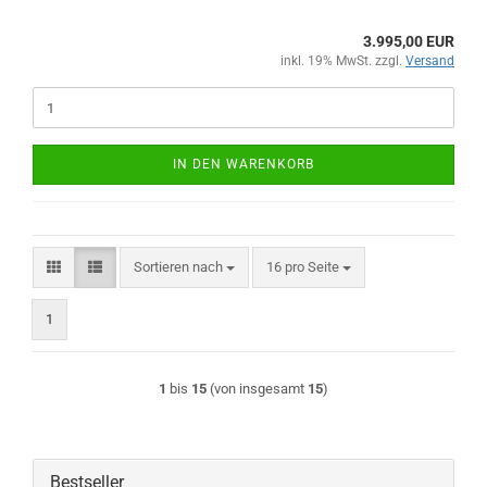
3.995,00 EUR
inkl. 19% MwSt. zzgl.
Versand
IN DEN WARENKORB
Sortieren nach
pro Seite
Sortieren nach
16 pro Seite
1
1
bis
15
(von insgesamt
15
)
Bestseller